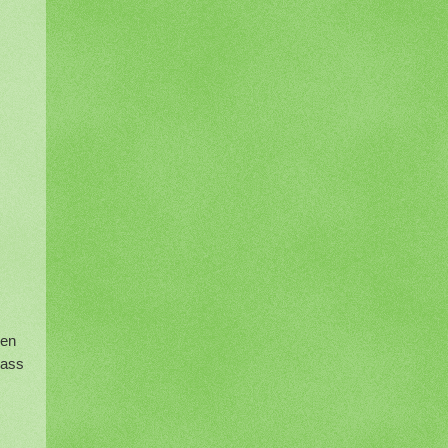
hen
dass