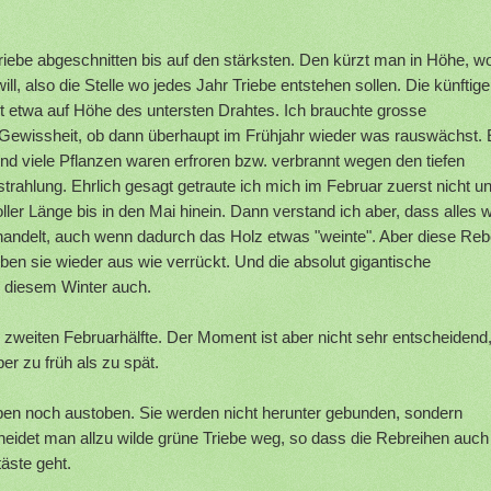
riebe abgeschnitten bis auf den stärksten. Den kürzt man in Höhe, w
 also die Stelle wo jedes Jahr Triebe entstehen sollen. Die künftige
t etwa auf Höhe des untersten Drahtes. Ich brauchte grosse
Gewissheit, ob dann überhaupt im Frühjahr wieder was rauswächst.
und viele Pflanzen waren erfroren bzw. verbrannt wegen den tiefen
rahlung. Ehrlich gesagt getraute ich mich im Februar zuerst nicht u
voller Länge bis in den Mai hinein. Dann verstand ich aber, dass alles 
ndelt, auch wenn dadurch das Holz etwas "weinte". Aber diese Re
rieben sie wieder aus wie verrückt. Und die absolut gigantische
n diesem Winter auch.
zweiten Februarhälfte. Der Moment ist aber nicht sehr entscheidend
ber zu früh als zu spät.
ben noch austoben. Sie werden nicht herunter gebunden, sondern
idet man allzu wilde grüne Triebe weg, so dass die Rebreihen auch
täste geht.