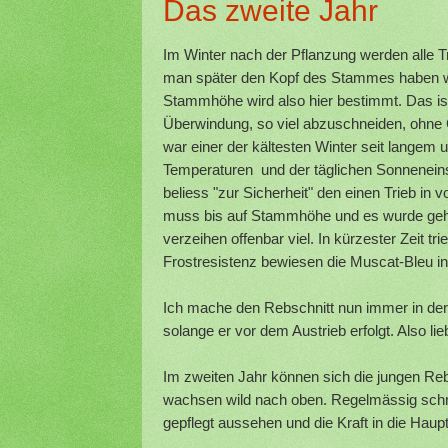
Das zweite Jahr
Im Winter nach der Pflanzung werden alle T
man später den Kopf des Stammes haben will,
Stammhöhe wird also hier bestimmt. Das is
Überwindung, so viel abzuschneiden, ohne 
war einer der kältesten Winter seit langem 
Temperaturen und der täglichen Sonneneinst
beliess "zur Sicherheit" den einen Trieb in 
muss bis auf Stammhöhe und es wurde geha
verzeihen offenbar viel. In kürzester Zeit t
Frostresistenz bewiesen die Muscat-Bleu i
Ich mache den Rebschnitt nun immer in der 
solange er vor dem Austrieb erfolgt. Also lie
Im zweiten Jahr können sich die jungen Re
wachsen wild nach oben. Regelmässig schne
gepflegt aussehen und die Kraft in die Haup