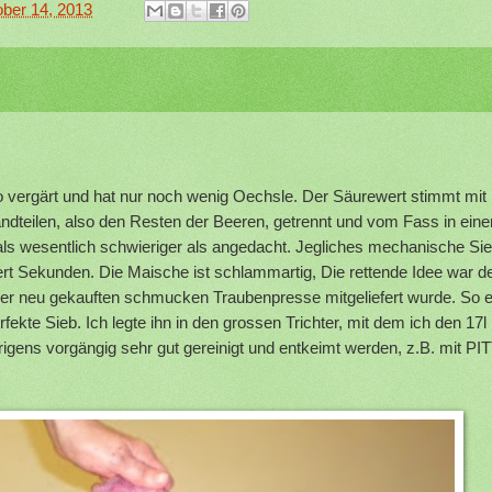
ber 14, 2013
o vergärt und hat nur noch wenig Oechsle. Der Säurewert stimmt mit
andteilen, also den Resten der Beeren, getrennt und vom Fass in eine
 als wesentlich schwieriger als angedacht. Jegliches mechanische Sie
ert Sekunden. Die Maische ist schlammartig, Die rettende Idee war d
er neu gekauften schmucken Traubenpresse mitgeliefert wurde. So e
ekte Sieb. Ich legte ihn in den grossen Trichter, mit dem ich den 17l
rigens vorgängig sehr gut gereinigt und entkeimt werden, z.B. mit PI