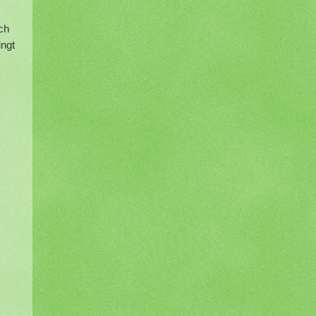
ch
ingt