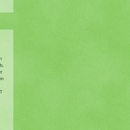
n
b,
er
in
TT