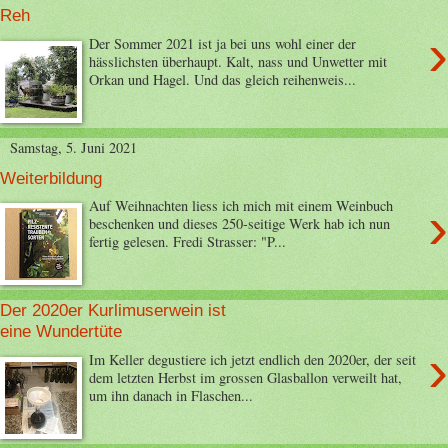
Reh
›
Der Sommer 2021 ist ja bei uns wohl einer der
hässlichsten überhaupt. Kalt, nass und Unwetter mit
Orkan und Hagel. Und das gleich reihenweis...
Samstag, 5. Juni 2021
Weiterbildung
›
Auf Weihnachten liess ich mich mit einem Weinbuch
beschenken und dieses 250-seitige Werk hab ich nun
fertig gelesen. Fredi Strasser: "P...
Der 2020er Kurlimuserwein ist
eine Wundertüte
›
Im Keller degustiere ich jetzt endlich den 2020er, der seit
dem letzten Herbst im grossen Glasballon verweilt hat,
um ihn danach in Flaschen...