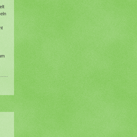
elt
seln
ht
num