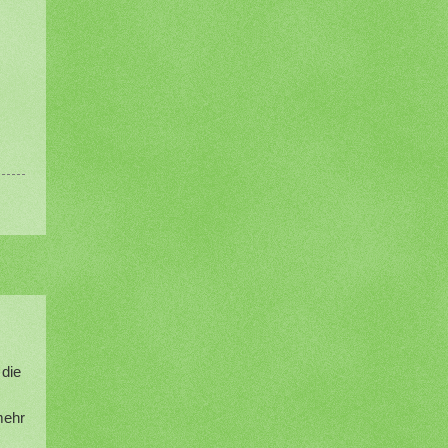
 die
mehr