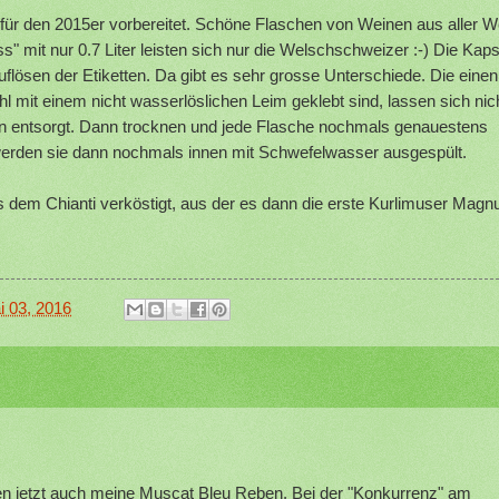
n für den 2015er vorbereitet. Schöne Flaschen von Weinen aus aller W
s" mit nur 0.7 Liter leisten sich nur die Welschschweizer :-) Die Kap
flösen der Etiketten. Da gibt es sehr grosse Unterschiede. Die einen
hl mit einem nicht wasserlöslichen Leim geklebt sind, lassen sich nic
en entsorgt. Dann trocknen und jede Flasche nochmals genauestens
 werden sie dann nochmals innen mit Schwefelwasser ausgespült.
s dem Chianti verköstigt, aus der es dann die erste Kurlimuser Mag
i 03, 2016
n jetzt auch meine Muscat Bleu Reben. Bei der "Konkurrenz" am