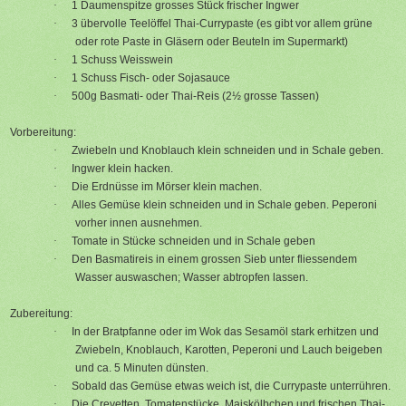
·
1 Daumenspitze grosses Stück frischer Ingwer
·
3 übervolle Teelöffel Thai-Currypaste (es gibt vor allem grüne
oder rote Paste in Gläsern oder Beuteln im Supermarkt)
·
1 Schuss Weisswein
·
1 Schuss Fisch- oder Sojasauce
·
500g Basmati- oder Thai-Reis (2½ grosse Tassen)
Vorbereitung:
·
Zwiebeln und Knoblauch klein schneiden und in Schale geben.
·
Ingwer klein hacken.
·
Die Erdnüsse im Mörser klein machen.
·
Alles Gemüse klein schneiden und in Schale geben. Peperoni
vorher innen ausnehmen.
·
Tomate in Stücke schneiden und in Schale geben
·
Den Basmatireis in einem grossen Sieb unter fliessendem
Wasser auswaschen; Wasser abtropfen lassen.
Zubereitung:
·
In der Bratpfanne oder im Wok das Sesamöl stark erhitzen und
Zwiebeln, Knoblauch, Karotten, Peperoni und Lauch beigeben
und ca. 5 Minuten dünsten.
·
Sobald das Gemüse etwas weich ist, die Currypaste unterrühren.
·
Die Crevetten, Tomatenstücke, Maiskölbchen und frischen Thai-