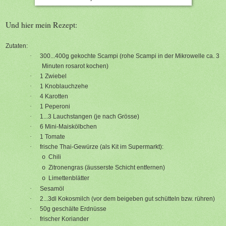
Und hier mein Rezept:
Zutaten:
·
300...400g gekochte Scampi (rohe Scampi in der Mikrowelle ca. 3
Minuten rosarot kochen)
·
1 Zwiebel
·
1 Knoblauchzehe
·
4 Karotten
·
1 Peperoni
·
1...3 Lauchstangen (je nach Grösse)
·
6 Mini-Maiskölbchen
·
1 Tomate
·
frische Thai-Gewürze (als Kit im Supermarkt):
Chili
o
Zitronengras (äusserste Schicht entfernen)
o
Limettenblätter
o
·
Sesamöl
·
2...3dl Kokosmilch (vor dem beigeben gut schütteln bzw. rühren)
·
50g geschälte Erdnüsse
·
frischer Koriander