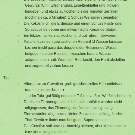
Gewürze (Chili, Zitronengras, Limettenblätter und Ingwer)
beigeben und etwas aufkochen bis die Tomaten zerfallen
(nochmals ca. 5 Minuten). 1 Schuss Weisswein beigeben.
·
Die Kokosmilch, die Erdnüsse und einen Schuss Fisch- oder
Sojasauce beigeben und etwas frische Korianderblätter.
·
Ein letztes mal kurz aufkochen und gut rühren. Servieren.
·
Parallel dazu den gewaschenen Reis mit 1l Wasser langsam
kochen (nicht ganz das doppelte der Reismenge Wasser
beigeben, da der Reis beim waschen bereits Wasser
aufgenommen hat). Wenn der Reis kocht, den Herd abstellen
und zugedeckt ziehen lassen.
Tipp:
·
Alternative zu Crevetten: grob geschnetzeltes Hühnerfleisch
(dann als erstes braten)
... oder Tofu: gut 500g neutraler Tofu in ca. 2cm Würfel schneiden
·
Das harte Zitronengras und die Limettenblätter werden nicht
mitgegessen, das Zitronengras höchstens ausgesaugt.
·
Eine assortiert abgepackte kleine Zusammenstellung frischer
Thai-Gewürze findet man bei guten Supermärkten.
·
Das Gemüse soll bewusst knackig bleiben; also alles besser zu
kurz als zu lange kochen!