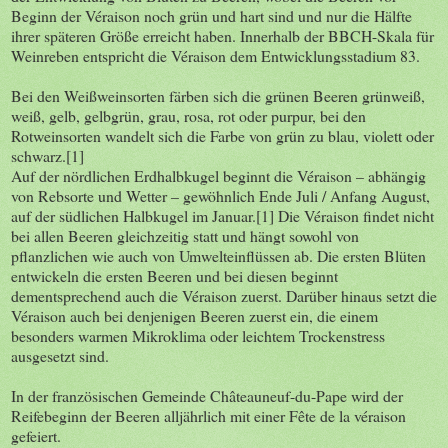
Beginn der Véraison noch grün und hart sind und nur die Hälfte
ihrer späteren Größe erreicht haben. Innerhalb der BBCH-Skala für
Weinreben entspricht die Véraison dem Entwicklungsstadium 83.
Bei den Weißweinsorten färben sich die grünen Beeren grünweiß,
weiß, gelb, gelbgrün, grau, rosa, rot oder purpur, bei den
Rotweinsorten wandelt sich die Farbe von grün zu blau, violett oder
schwarz.[1]
Auf der nördlichen Erdhalbkugel beginnt die Véraison – abhängig
von Rebsorte und Wetter – gewöhnlich Ende Juli / Anfang August,
auf der südlichen Halbkugel im Januar.[1] Die Véraison findet nicht
bei allen Beeren gleichzeitig statt und hängt sowohl von
pflanzlichen wie auch von Umwelteinflüssen ab. Die ersten Blüten
entwickeln die ersten Beeren und bei diesen beginnt
dementsprechend auch die Véraison zuerst. Darüber hinaus setzt die
Véraison auch bei denjenigen Beeren zuerst ein, die einem
besonders warmen Mikroklima oder leichtem Trockenstress
ausgesetzt sind.
In der französischen Gemeinde Châteauneuf-du-Pape wird der
Reifebeginn der Beeren alljährlich mit einer Fête de la véraison
gefeiert.