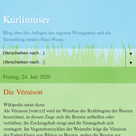
Kurlimuser
Blog über das Anlegen des eigenen Weingartens und die
Herstellung meines Haus-Weins.
▼
▼
Freitag, 24. Juli 2020
Die Véraison
Wikipedia mein dazu:
Als Véraison [veʀɛzɔ̃] wird im Weinbau der Reifebeginn der Beeren
bezeichnet, in dessen Zuge sich die Beeren aufhellen oder
verfärben, ihr Zuckergehalt steigt und ihr Säuregehalt sich
verringert. Im Vegetationszyklus der Weinrebe folgt die Véraison
der Entwicklung von Blüten zu Beeren, wobei die Beeren vor