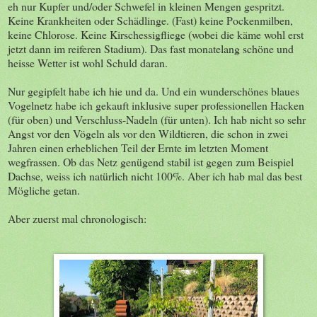
eh nur Kupfer und/oder Schwefel in kleinen Mengen gespritzt.
Keine Krankheiten oder Schädlinge. (Fast) keine Pockenmilben,
keine Chlorose. Keine Kirschessigfliege (wobei die käme wohl erst
jetzt dann im reiferen Stadium). Das fast monatelang schöne und
heisse Wetter ist wohl Schuld daran.
Nur gegipfelt habe ich hie und da. Und ein wunderschönes blaues
Vogelnetz habe ich gekauft inklusive super professionellen Hacken
(für oben) und Verschluss-Nadeln (für unten). Ich hab nicht so sehr
Angst vor den Vögeln als vor den Wildtieren, die schon in zwei
Jahren einen erheblichen Teil der Ernte im letzten Moment
wegfrassen. Ob das Netz genügend stabil ist gegen zum Beispiel
Dachse, weiss ich natürlich nicht 100%. Aber ich hab mal das best
Mögliche getan.
Aber zuerst mal chronologisch: