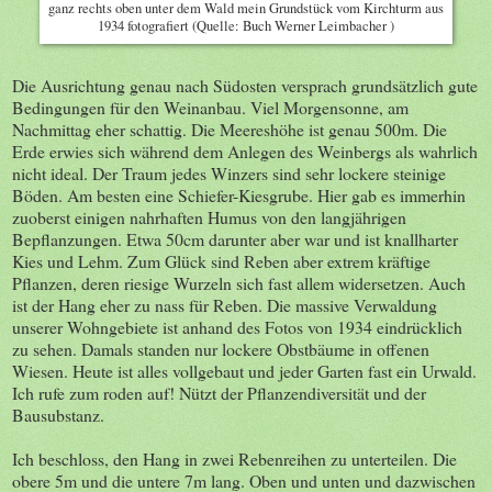
ganz rechts oben unter dem Wald mein Grundstück vom Kirchturm aus
1934 fotografiert (Quelle: Buch Werner Leimbacher )
Die Ausrichtung genau nach Südosten versprach grundsätzlich gute
Bedingungen für den Weinanbau. Viel Morgensonne, am
Nachmittag eher schattig. Die Meereshöhe ist genau 500m. Die
Erde erwies sich während dem Anlegen des Weinbergs als wahrlich
nicht ideal. Der Traum jedes Winzers sind sehr lockere steinige
Böden. Am besten eine Schiefer-Kiesgrube. Hier gab es immerhin
zuoberst einigen nahrhaften Humus von den langjährigen
Bepflanzungen. Etwa 50cm darunter aber war und ist knallharter
Kies und Lehm. Zum Glück sind Reben aber extrem kräftige
Pflanzen, deren riesige Wurzeln sich fast allem widersetzen. Auch
ist der Hang eher zu nass für Reben. Die massive Verwaldung
unserer Wohngebiete ist anhand des Fotos von 1934 eindrücklich
zu sehen. Damals standen nur lockere Obstbäume in offenen
Wiesen. Heute ist alles vollgebaut und jeder Garten fast ein Urwald.
Ich rufe zum roden auf! Nützt der Pflanzendiversität und der
Bausubstanz.
Ich beschloss, den Hang in zwei Rebenreihen zu unterteilen. Die
obere 5m und die untere 7m lang. Oben und unten und dazwischen