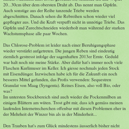
20...30cm über dem obersten Draht ab. Das nennt man Gipfeln.
Auch sonstige aus der Reihe tanzende Triebe werden
abgeschnitten. Danach sehen die Rebreihen schon wieder viel
gepflegter aus. Und die Kraft verpufft nicht in unnötige Triebe. Das
Gipfeln und Zurechtschneiden wiederholt man während der starken
Wachstumsphase alle paar Wochen.
Das Chlorose-Problem ist leider nach einer Beruhigungsphase
wieder verstärkt aufgetreten. Die jungen Reben sind eindeutig
ziemlich gestresst infolge der sagenhaften 2013er Ernte. Geduld
war halt noch nie meine Stärke. Aber dafür hat's immer noch viele
Flaschen Kurlimuser im Keller. Ich giesse nochmals jeden Stock
mit Eisendünger. Inzwischen habe ich für die Zukunft ein noch
besseres Mittel gefunden, das Profis verwenden: Sequestren
Granulat von Maag (Syngenta). Reines Eisen, also voll Bio, oder
was?
Im untersten Stockbereich sind auch wieder die Pockenmilben an
einigen Blättern am wüten. Trost gibt mir, dass ich gemäss meinen
laufenden Internetrecherchen offenbar mit diesen Problemen eher in
der Mehrheit der Winzer bin als in der Minderheit...
Den Trauben hat's zum Glück mindestens äusserlich bisher nicht