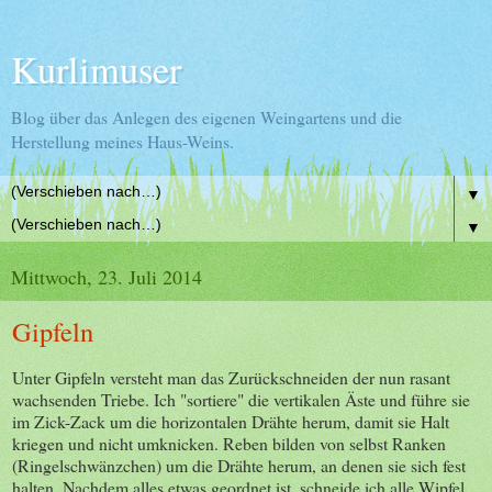
Kurlimuser
Blog über das Anlegen des eigenen Weingartens und die
Herstellung meines Haus-Weins.
▼
▼
Mittwoch, 23. Juli 2014
Gipfeln
Unter Gipfeln versteht man das Zurückschneiden der nun rasant
wachsenden Triebe. Ich "sortiere" die vertikalen Äste und führe sie
im Zick-Zack um die horizontalen Drähte herum, damit sie Halt
kriegen und nicht umknicken. Reben bilden von selbst Ranken
(Ringelschwänzchen) um die Drähte herum, an denen sie sich fest
halten. Nachdem alles etwas geordnet ist, schneide ich alle Wipfel