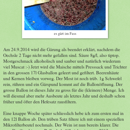
es gärt im Fass
Am 24.9.2014 wird die Gärung als beendet erklärt, nachdem die
Oechsle 2 Tage nicht mehr gefallen sind. Säure 8g/l, also tiptop.
Mostgeschmack alkoholisch und sauber und natürlich wiederum
viel Muscat :-) Jetzt wird die Maische mittels Presssack und Trichter
in den grossen 17l Glasballon geleert und gefiltert. Beerenhäute
und Kernen bleiben vorweg. Der Most ist noch trüb. 1g Schwefel
rein, rühren und ein Gärspund kommt auf die Ballonöffnung. Der
grosse Ballon ist dieses Jahr zu gross für die (kleinere) Menge. Ich
will diesmal aber mehr Ausbeute als letztes Jahr und deshalb schon
früher und öfter den Hefesatz rausfiltern.
Eine knappe Woche später schliesslich hebe ich zum ersten mal in
den 12l Ballon ab. Den trüben Satz filtere ich mit einem speziellen
Mikrofilterbeutel nochmals. Der Wein ist nun bereits klarer. Die