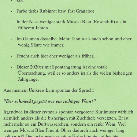
-
Farbe tiefes Rubinrot bzw. fast Granatrot
-
In der Nase weniger stark Muscat Bleu (Rosenduft) als in
früheren Jahren.
-
Im Gaumen dasselbe. Mehr Tannin als auch schon und eher
wenig Säure wie immer.
-
Frucht auch hier eher weniger als früher.
-
Dieser 2020er mit Spontangärung ist eine totale
Überraschung, weil er so anders ist als die vielen bisherigen
Jahrgänge.
Aus meinem Umkreis kam spontan der Spruch:
"Der schmeckt ja jetzt wie ein richtiger Wein!"
Irgendwie ist dieser erstmals spontan vergorene Kurlimuser wirklich
ziemlich anders als die bisherigen mit Zuchthefe versetzten. Er ist
nicht mehr so ein Duftwässerchen, sondern ein reifer Wein. Viel
weniger Muscat Bleu Frucht. Ob er dadurch auch weniger lang
haltbar ist? Die fast etwas granatige Farbe könnte auf leichte