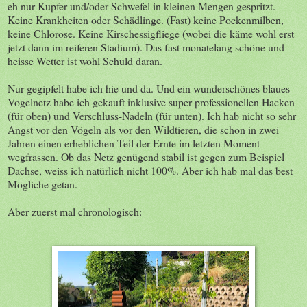
eh nur Kupfer und/oder Schwefel in kleinen Mengen gespritzt.
Keine Krankheiten oder Schädlinge. (Fast) keine Pockenmilben,
keine Chlorose. Keine Kirschessigfliege (wobei die käme wohl erst
jetzt dann im reiferen Stadium). Das fast monatelang schöne und
heisse Wetter ist wohl Schuld daran.
Nur gegipfelt habe ich hie und da. Und ein wunderschönes blaues
Vogelnetz habe ich gekauft inklusive super professionellen Hacken
(für oben) und Verschluss-Nadeln (für unten). Ich hab nicht so sehr
Angst vor den Vögeln als vor den Wildtieren, die schon in zwei
Jahren einen erheblichen Teil der Ernte im letzten Moment
wegfrassen. Ob das Netz genügend stabil ist gegen zum Beispiel
Dachse, weiss ich natürlich nicht 100%. Aber ich hab mal das best
Mögliche getan.
Aber zuerst mal chronologisch: